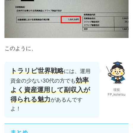
このように、
トラリピ世界戦略
には、運用
効率
資金の少ない30代の方でも
よく資産運用して副収入が
現役
FP_kotetsu
得られる魅力
があるんです
よ！
まとめ