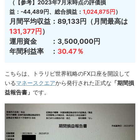
（【参考】2023年7月末時点の評価損
益：-44,489円、総合損益：
1,024,875円
）
月間平均収益：89,133円（月間最高は
131,377円
）
運用資金 ：3,500,000円
年間利益率 ：
30.47％
こちらは、トラリピ世界戦略のFX口座を開設して
いる
マネースクエア
から発行された正式な
「期間損
益報告書」
です。