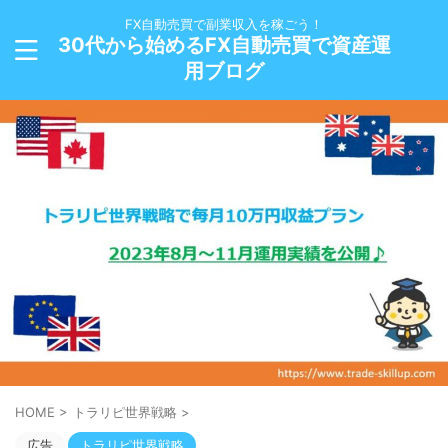
FX自動売買で副業収入を稼ごう！
30代から始めるFX自動売買で資産運
用ブログ
HOME
>
トラリピ世界戦略
>
広告
トラリピ世界戦略