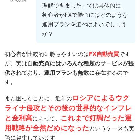
でいる夫婦
理解できました。では具体的に、
初心者がFXで勝つにはどのような
運用プランを選べばよいでしょう
か？
初心者が比較的に勝ちやすいのは
FX自動売買
です
が、実は
自動売買にはいろんな種類のサービスが提
供されており、運用プランも無数に存在
するので
す。
ロシアによるウク
また困ったことに、近年の
ライナ侵攻とその後の世界的なインフレ
と金利高
これまで好調だった運
によって、
用戦略が全然だめになった
というケースも実
際に発生しています。