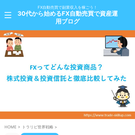
FX自動売買で副業収入を稼ごう！
30代から始めるFX自動売買で資産運
用ブログ
HOME
>
トラリピ世界戦略
>